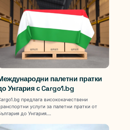
Международни палетни пратки
до Унгария с Cargo1.bg
Cargo1.bg предлага висококачествени
транспортни услуги за палетни пратки от
ългария до Унгария....