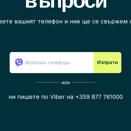
въпроси
вете вашият телефон и ние ще се свържем с
Изпрати
или
ни пишете по 
Viber
 на 
+359 877 761000