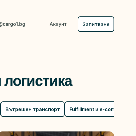
s@cargo1.bg
Акаунт
Запитване
и логистика
Вътрешен транспорт
Fulfillment и e-commerce 