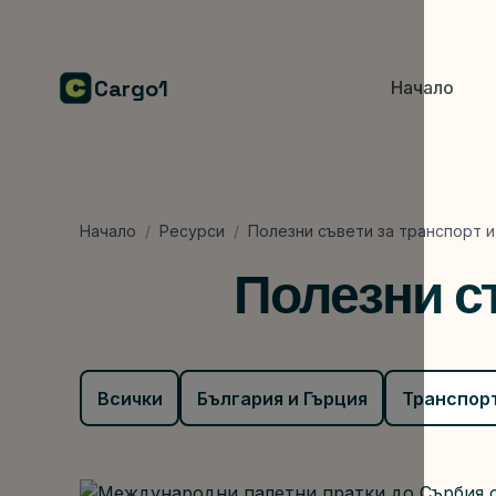
Cargo1
Начало
Начало
/
Ресурси
/
Полезни съвети за транспорт и
Полезни съ
Всички
България и Гърция
Транспор