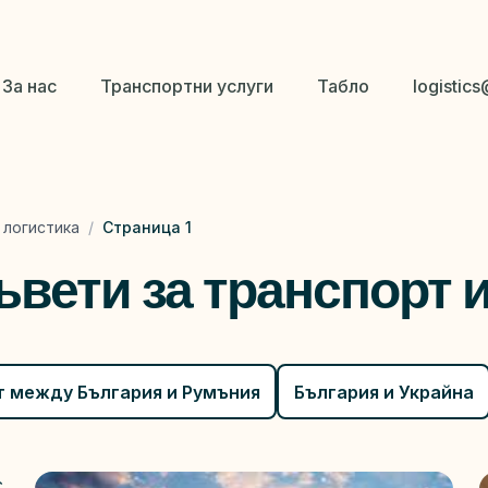
За нас
Транспортни услуги
Табло
logistic
 логистика
/
Страница 1
вети за транспорт 
т между България и Румъния
България и Украйна