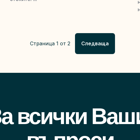
н
Страница 1 от 2
Следваща
а всички Ваши