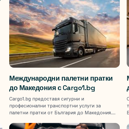
Международни палетни пратки
до Македония с Cargo1.bg
Cargo1.bg предоставя сигурни и
професионални транспортни услуги за
палетни пратки от България до Македония....
Б