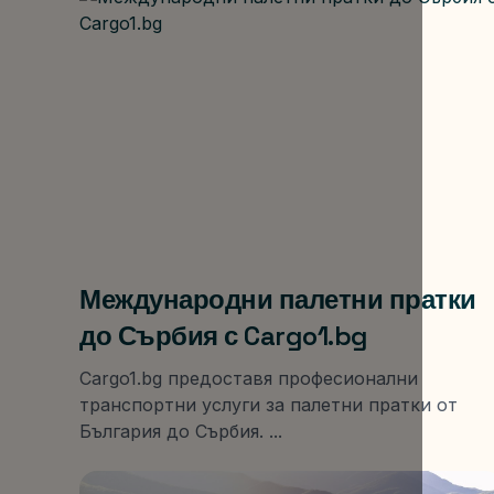
Международни палетни пратки
до Сърбия с Cargo1.bg
Cargo1.bg предоставя професионални
транспортни услуги за палетни пратки от
България до Сърбия. ...