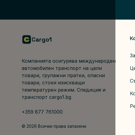
К
Cargo1
За
Компанията осигурява международен 
автомобилен транспорт на цели 
Ц
товари, групажни пратки, опасни 
С
товари, стоки изискващи 
температурен режим. Спедиция и 
К
транспорт cargo1.bg
Р
+359 877 761000
© 2026 Всички права запазени