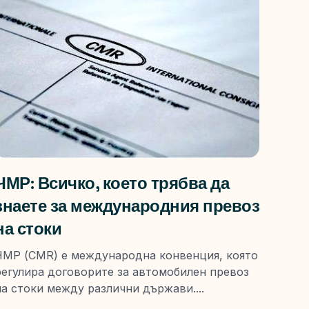
ЧМР: Всичко, което трябва да
знаете за международния превоз
на стоки
ЧМР (CMR) е международна конвенция, която
регулира договорите за автомобилен превоз
на стоки между различни държави....