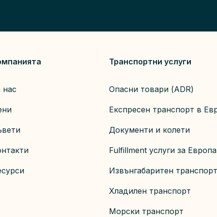
омпанията
Транспортни услуги
 нас
Опасни товари (ADR)
ени
Експресен транспорт в Ев
ъвети
Документи и колети
онтакти
Fulfillment услуги за Европа
есурси
Извънгабаритен транспор
Хладилен транспорт
Морски транспорт