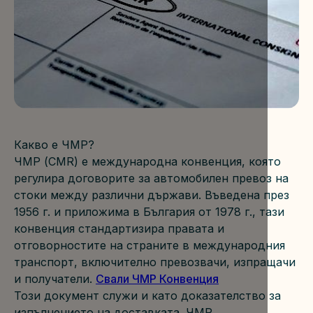
Какво е ЧМР?
ЧМР (CMR) е международна конвенция, която 
регулира договорите за автомобилен превоз на 
стоки между различни държави. Въведена през 
1956 г. и приложима в България от 1978 г., тази 
конвенция стандартизира правата и 
отговорностите на страните в международния 
транспорт, включително превозвачи, изпращачи 
и получатели. 
Свали ЧМР Конвенция
Този документ служи и като доказателство за 
изпълнението на доставката. ЧМР 