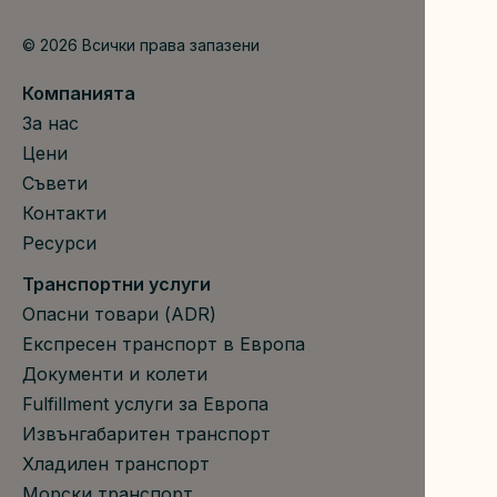
© 2026 Всички права запазени
Компанията
За нас
Цени
Съвети
Контакти
Ресурси
Транспортни услуги
Опасни товари (ADR)
Експресен транспорт в Европа
Документи и колети
Fulfillment услуги за Европа
Извънгабаритен транспорт
Хладилен транспорт
Морски транспорт