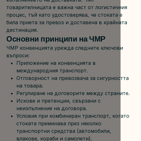
товарителницата е важна част от логистичния 
процес, тъй като удостоверява, че стоката е 
била приета за превоз и доставена в крайната 
дестинация.
Основни принципи на ЧМР
ЧМР конвенцията урежда следните ключови 
въпроси:
Приложение на конвенцията в 
международния транспорт.
Отговорност на превозвача за сигурността 
на товара.
Регулиране на договорите между страните.
Искове и претенции, свързани с 
неизпълнение на договора.
Условия при комбиниран транспорт, когато 
стоката преминава през няколко 
транспортни средства (автомобили, 
влакове, кораби и самолети).