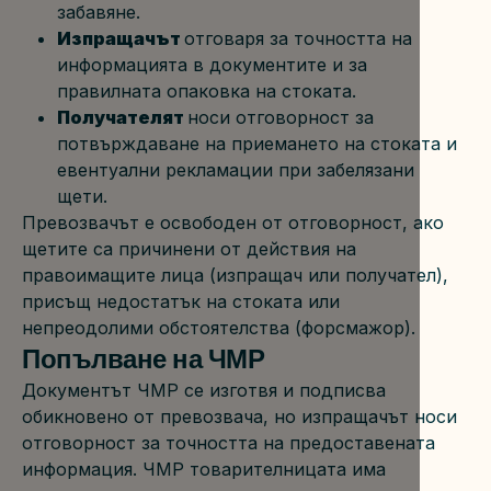
забавяне.
Изпращачът 
отговаря за точността на 
информацията в документите и за 
правилната опаковка на стоката.
Получателят 
носи отговорност за 
потвърждаване на приемането на стоката и 
евентуални рекламации при забелязани 
щети.
Превозвачът е освободен от отговорност, ако 
щетите са причинени от действия на 
правоимащите лица (изпращач или получател), 
присъщ недостатък на стоката или 
непреодолими обстоятелства (форсмажор).
Попълване на ЧМР
Документът ЧМР се изготвя и подписва 
обикновено от превозвача, но изпращачът носи 
отговорност за точността на предоставената 
информация. ЧМР товарителницата има 