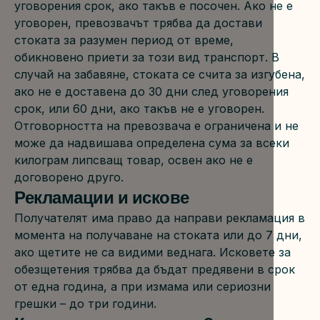
уговорения срок, ако такъв е посочен. Ако не е 
уговорен, превозвачът трябва да достави 
стоката за разумен период от време, 
обикновено приети за този вид транспорт. В 
случай на забавяне, стоката се счита за изгубена, 
ако не е доставена до 30 дни след уговорения 
срок, или 60 дни, ако такъв не е уговорен.
Отговорността на превозвача е ограничена и не 
може да надвишава определена сума за всеки 
килограм липсващ товар, освен ако не е 
договорено друго.
Рекламации и искове
Получателят има право да направи рекламация в 
момента на получаване на стоката или до 7 дни, 
ако щетите не са видими веднага. Исковете за 
обезщетения трябва да бъдат предявени в срок 
от една година, а при измама или сериозни 
грешки – до три години.