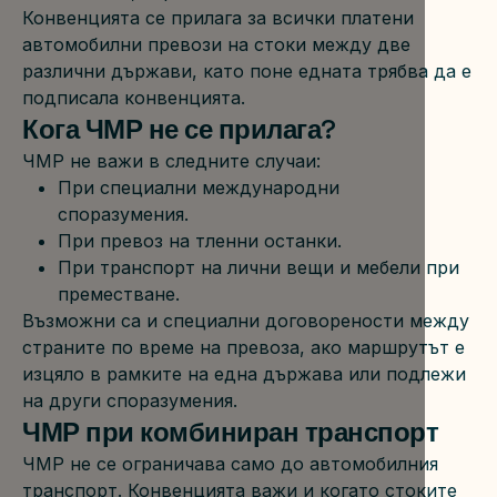
Конвенцията се прилага за всички платени 
автомобилни превози на стоки между две 
различни държави, като поне едната трябва да е 
подписала конвенцията.
Кога ЧМР не се прилага?
ЧМР не важи в следните случаи:
При специални международни 
споразумения.
При превоз на тленни останки.
При транспорт на лични вещи и мебели при 
преместване.
Възможни са и специални договорености между 
страните по време на превоза, ако маршрутът е 
изцяло в рамките на една държава или подлежи 
на други споразумения.
ЧМР при комбиниран транспорт
ЧМР не се ограничава само до автомобилния 
транспорт. Конвенцията важи и когато стоките 