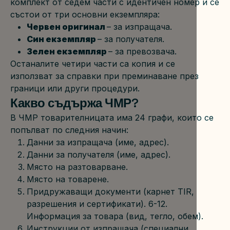
комплект от седем части с идентичен номер и се 
състои от три основни екземпляра:
Червен оригинал 
– за изпращача.
Син екземпляр 
– за получателя.
Зелен екземпляр 
– за превозвача.
Останалите четири части са копия и се 
използват за справки при преминаване през 
граници или други процедури.
Какво съдържа ЧМР?
В ЧМР товарителницата има 24 графи, които се 
попълват по следния начин:
Данни за изпращача (име, адрес).
Данни за получателя (име, адрес).
Място на разтоварване.
Място на товарене.
Придружаващи документи (карнет TIR, 
разрешения и сертификати). 6-12. 
Информация за товара (вид, тегло, обем).
Инструкции от изпращача (специални 