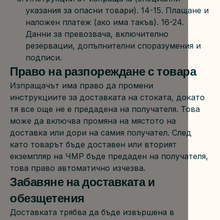
указания за опасни товари). 14-15. Плащане и 
наложен платеж (ако има такъв). 16-24. 
Данни за превозвача, включително 
резервации, допълнителни споразумения и 
подписи.
Право на разпореждане с товара
Изпращачът има право да промени 
инструкциите за доставката на стоката, докато 
тя все още не е предадена на получателя. Това 
може да включва промяна на мястото на 
доставка или дори на самия получател. След 
като товарът бъде доставен или вторият 
екземпляр на ЧМР бъде предаден на получателя, 
това право автоматично изчезва.
Забавяне на доставката и 
обезщетения
Доставката трябва да бъде извършена в 