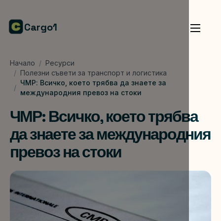
Cargo1
Начало
/
Ресурси
/
Полезни съвети за транспорт и логистика
ЧМР: Всичко, което трябва да знаете за
/
международния превоз на стоки
ЧМР: Всичко, което трябва
да знаете за международния
превоз на стоки