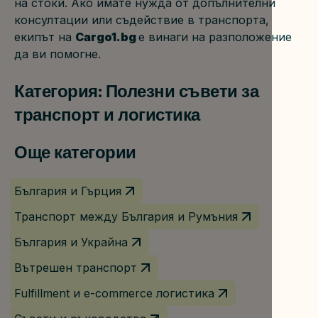
на стоки. Ако имате нужда от допълнителни 
консултации или съдействие в транспорта, 
екипът на 
Cargo1.bg 
е винаги на разположение 
да ви помогне.
Категория: Полезни съвети за
транспорт и логистика
Още категории
България и Гърция
Транспорт между България и Румъния
България и Украйна
Вътрешен транспорт
Fulfillment и e-commerce логистика