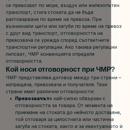
се превозват по море, въздух или железопътен 
транспорт, стига стоката да не бъде 
разтоварвана по време на превоза. При 
възникнали щети или загуби по време на превоз 
с друг вид транспорт, отговорността на 
превозвача се урежда според съответните 
транспортни регулации. Ако такива регулации 
липсват, ЧМР конвенцията определя 
отговорността.
Кой носи отговорност при ЧМР?
ЧМР представлява договор между три страни – 
изпращача, превозвача и получателя. Тези 
страни имат различни отговорности:
Превозвачът
е най-силно обвързан с 
отговорността за товара. От момента на 
приемане на стоката до нейното доставяне, 
той отговаря за цялостната или частична 
загуба на стоката, както и за евентуалното ѝ 