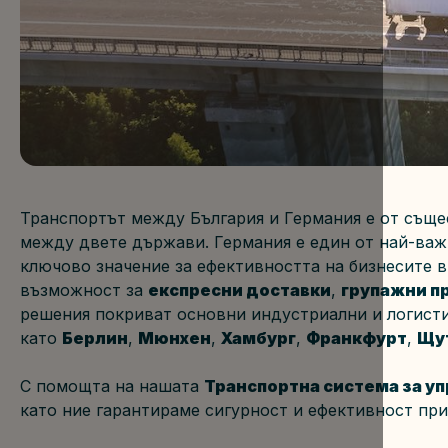
Транспортът между България и Германия е от същес
между двете държави. Германия е един от най-важн
ключово значение за ефективността на бизнесите в 
възможност за 
експресни доставки
, 
групажни п
решения покриват основни индустриални и логисти
като 
Берлин
, 
Мюнхен
, 
Хамбург
, 
Франкфурт
, 
Щу
С помощта на нашата 
Транспортна система за у
като ние гарантираме сигурност и ефективност при