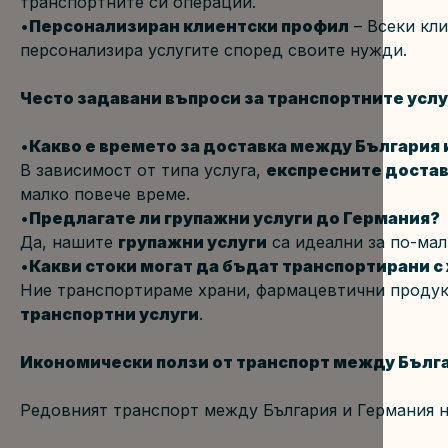
транспортните си операции.
•
Персонализиран клиентски профил
 – Всеки кл
персонализира услугите според своите нужди.
Често задавани въпроси за транспортните услу
•
Какво е времето за доставка между България 
В зависимост от типа услуга, 
експресните доста
малко повече време.
•
Предлагате ли групажни услуги до Германия?
Да, нашите 
групажни услуги
 са идеални за по-ма
•
Какви стоки могат да бъдат транспортирани 
Ние транспортираме храни, фармацевтични продук
транспортни услуги
.
Икономически ползи от транспорт между Бълга
Редовният транспорт между България и Германия 