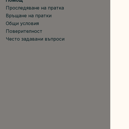
Помощ
Проследяване на пратка
Връщане на пратки
Общи условия
Поверителност
Често задавани въпроси