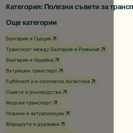
Категория: Полезни съвети за трансп
Още категории
България и Гърция
Транспорт между България и Румъния
България и Украйна
Вътрешен транспорт
Fulfillment и e-commerce логистика
Съвети и ръководства
Морски транспорт
Новини и актуализации
Маршрути и държави