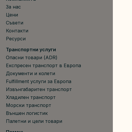
За нас
Цени
Съвети
Контакти
Ресурси
Транспортни услуги
Опасни товари (ADR)
Експресен транспорт в Европа
Документи и колети
Fulfillment услуги за Европа
Извънгабаритен транспорт
Хладилен транспорт
Морски транспорт
Външен логистик
Палетни и цели товари