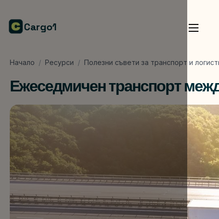
Cargo1
Начало
/
Ресурси
/
Полезни съвети за транспорт и логист
Ежеседмичен транспорт между