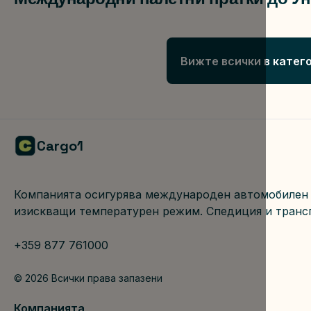
Вижте всички в катег
Cargo1
Компанията осигурява международен автомобилен т
изискващи температурен режим. Спедиция и трансп
+359 877 761000
© 2026 Всички права запазени
Компанията