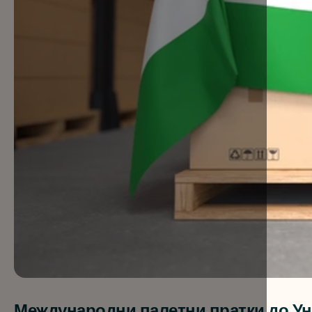
Международни палетни пратки до Унг