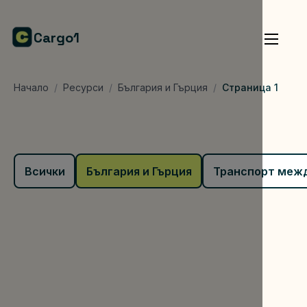
Cargo1
Начало
/
Ресурси
/
България и Гърция
/
Страница 1
Всички
България и Гърция
Транспорт межд