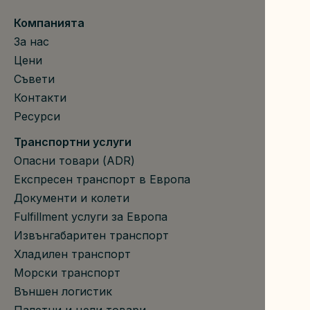
Компанията
За нас
Цени
Съвети
Контакти
Ресурси
Транспортни услуги
Опасни товари (ADR)
Експресен транспорт в Европа
Документи и колети
Fulfillment услуги за Европа
Извънгабаритен транспорт
Хладилен транспорт
Морски транспорт
Външен логистик