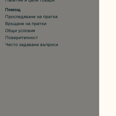
Палетни и цели товари
Помощ
Проследяване на пратка
Връщане на пратки
Общи условия
Поверителност
Често задавани въпроси